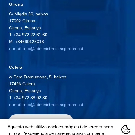
Girona
C/ Migdia 50, baixos
17002
Girona
Girona
,
Espanya
T.
+34 972 22 61 60
M.
+34690125016
e-mail: info@administracionsgirona.cat
Colera
c/ Parc Tramuntana, 5, baixos
17496 Colera
Girona, Espanya
T.
+34 972 38 92 30
e-mail: info@administracionsgirona.cat
CONTACTA'NS
Aquesta web utilitza cookies pròpies i de tercers per a
millorar l'experiència de navegació així com per a